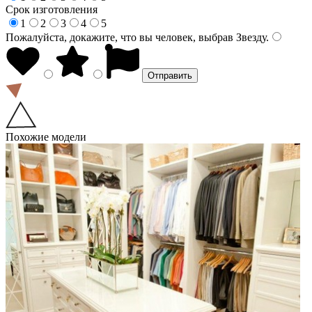
Срок изготовления
1
2
3
4
5
Пожалуйста, докажите, что вы человек, выбрав
Звезду
.
Похожие модели