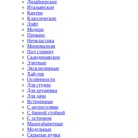
Дизайнерские
Итальянские
Кантри
Классические
Лофт
Модерн
Прованс
Неоклассика
Минимализм
Под старину
Скандинавские
Элитные
Эксклюзивные
Хай-тек
Особенности
Для студии
Для хрущевки
Для дачи
Встроенные
С антресолями
С барной стойкой
С островом
Малогабаритные
Модульные
Скрытые ручки