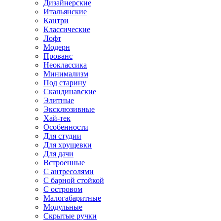
Дизайнерские
Итальянские
Кантри
Классические
Лофт
Модерн
Прованс
Неоклассика
Минимализм
Под старину
Скандинавские
Элитные
Эксклюзивные
Хай-тек
Особенности
Для студии
Для хрущевки
Для дачи
Встроенные
С антресолями
С барной стойкой
С островом
Малогабаритные
Модульные
Скрытые ручки