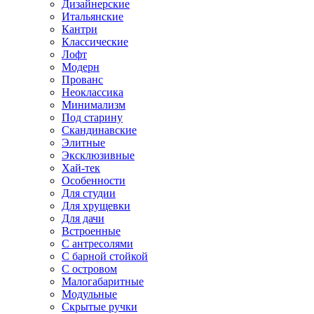
Дизайнерские
Итальянские
Кантри
Классические
Лофт
Модерн
Прованс
Неоклассика
Минимализм
Под старину
Скандинавские
Элитные
Эксклюзивные
Хай-тек
Особенности
Для студии
Для хрущевки
Для дачи
Встроенные
С антресолями
С барной стойкой
С островом
Малогабаритные
Модульные
Скрытые ручки