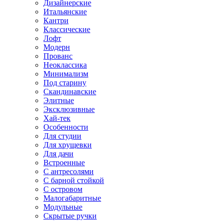
Дизайнерские
Итальянские
Кантри
Классические
Лофт
Модерн
Прованс
Неоклассика
Минимализм
Под старину
Скандинавские
Элитные
Эксклюзивные
Хай-тек
Особенности
Для студии
Для хрущевки
Для дачи
Встроенные
С антресолями
С барной стойкой
С островом
Малогабаритные
Модульные
Скрытые ручки