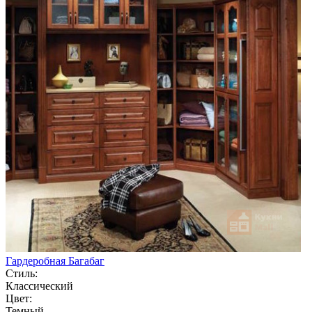
Гардеробная Багабаг
Стиль:
Классический
Цвет:
Темный