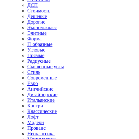
ДСП
Стоимость
Дешевые
Дорогие
Эконом-класс
Элитные
Форма
П-образные
Угловые
Прямые
Радиусные
Скошенные углы
Стиль
Современные
Евро
Английские
Дизайнерские
Итальянские
Кантри
Классические
Лофт
Модерн
Прованс
Неоклассика