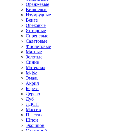
Оранжевые
Вишневые
Изумрудные
Венге
Ореховые
Янтарные
Сиреневые
Салатовые
Фиолетовые
Мятные
Золотые
Синие
Материал
МДФ
Эмаль
Акрил
Береза
Дерево
Дуб
ЛДСП
Массив
Пластик
Шпон
Экошпон
С патиной