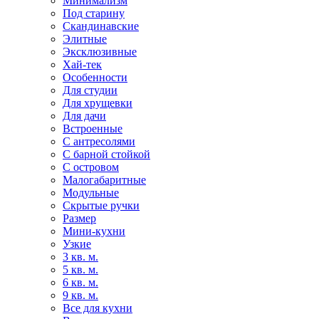
Минимализм
Под старину
Скандинавские
Элитные
Эксклюзивные
Хай-тек
Особенности
Для студии
Для хрущевки
Для дачи
Встроенные
С антресолями
С барной стойкой
С островом
Малогабаритные
Модульные
Скрытые ручки
Размер
Мини-кухни
Узкие
3 кв. м.
5 кв. м.
6 кв. м.
9 кв. м.
Все для кухни