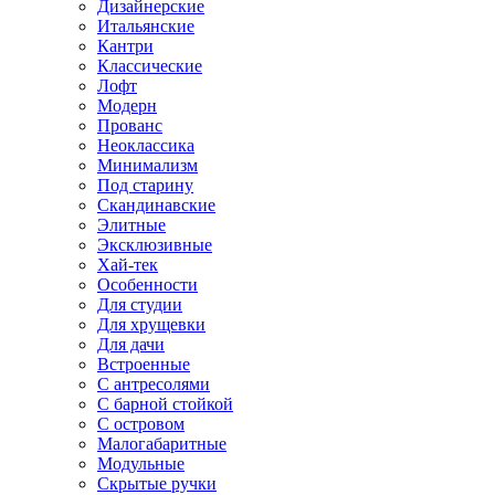
Дизайнерские
Итальянские
Кантри
Классические
Лофт
Модерн
Прованс
Неоклассика
Минимализм
Под старину
Скандинавские
Элитные
Эксклюзивные
Хай-тек
Особенности
Для студии
Для хрущевки
Для дачи
Встроенные
С антресолями
С барной стойкой
С островом
Малогабаритные
Модульные
Скрытые ручки