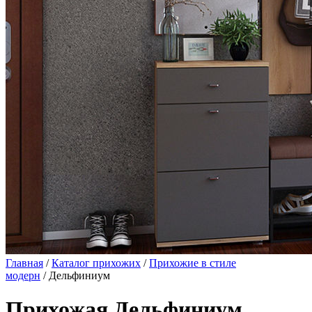
Главная
/
Каталог прихожих
/
Прихожие в стиле
модерн
/ Дельфиниум
Прихожая Дельфиниум