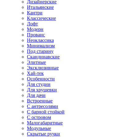
Дизайнерские
Итальянские
Кантри
Классические
Лофт
Модерн
Прованс
Неоклассика
Минимализм
Под старину
Скандинавские
Элитные
Эксклюзивные
Хай-тек
Особенности
Для студии
Для хрущевки
Для дачи
Встроенные
С антресолями
С барной стойкой
С островом
Малогабаритные
Модульные
Скрытые ручки