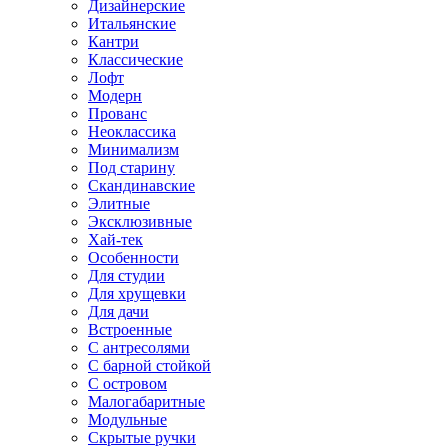
Дизайнерские
Итальянские
Кантри
Классические
Лофт
Модерн
Прованс
Неоклассика
Минимализм
Под старину
Скандинавские
Элитные
Эксклюзивные
Хай-тек
Особенности
Для студии
Для хрущевки
Для дачи
Встроенные
С антресолями
С барной стойкой
С островом
Малогабаритные
Модульные
Скрытые ручки