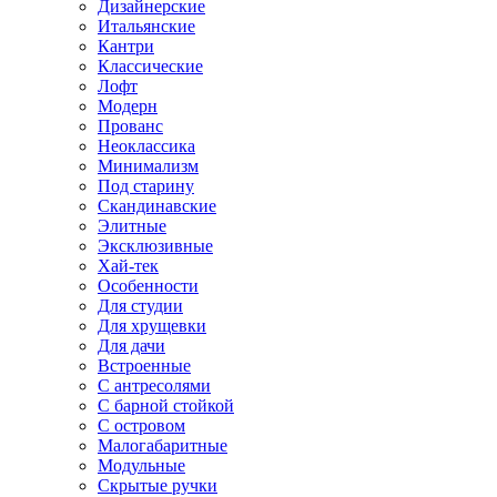
Дизайнерские
Итальянские
Кантри
Классические
Лофт
Модерн
Прованс
Неоклассика
Минимализм
Под старину
Скандинавские
Элитные
Эксклюзивные
Хай-тек
Особенности
Для студии
Для хрущевки
Для дачи
Встроенные
С антресолями
С барной стойкой
С островом
Малогабаритные
Модульные
Скрытые ручки