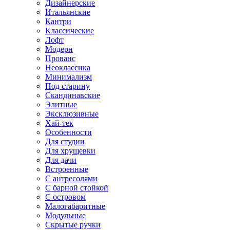
Дизайнерские
Итальянские
Кантри
Классические
Лофт
Модерн
Прованс
Неоклассика
Минимализм
Под старину
Скандинавские
Элитные
Эксклюзивные
Хай-тек
Особенности
Для студии
Для хрущевки
Для дачи
Встроенные
С антресолями
С барной стойкой
С островом
Малогабаритные
Модульные
Скрытые ручки