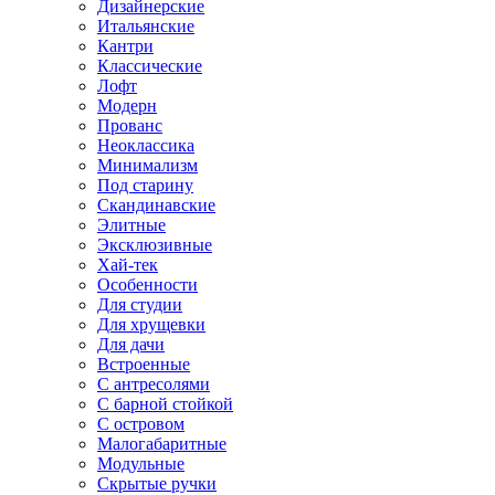
Дизайнерские
Итальянские
Кантри
Классические
Лофт
Модерн
Прованс
Неоклассика
Минимализм
Под старину
Скандинавские
Элитные
Эксклюзивные
Хай-тек
Особенности
Для студии
Для хрущевки
Для дачи
Встроенные
С антресолями
С барной стойкой
С островом
Малогабаритные
Модульные
Скрытые ручки