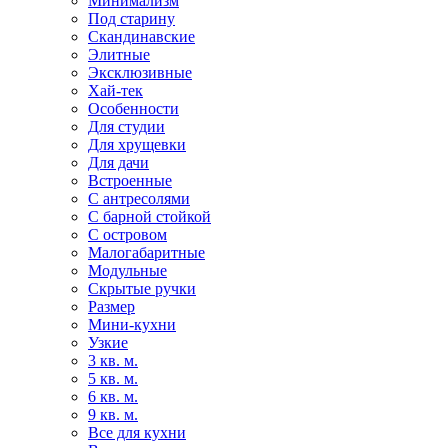
Минимализм
Под старину
Скандинавские
Элитные
Эксклюзивные
Хай-тек
Особенности
Для студии
Для хрущевки
Для дачи
Встроенные
С антресолями
С барной стойкой
С островом
Малогабаритные
Модульные
Скрытые ручки
Размер
Мини-кухни
Узкие
3 кв. м.
5 кв. м.
6 кв. м.
9 кв. м.
Все для кухни