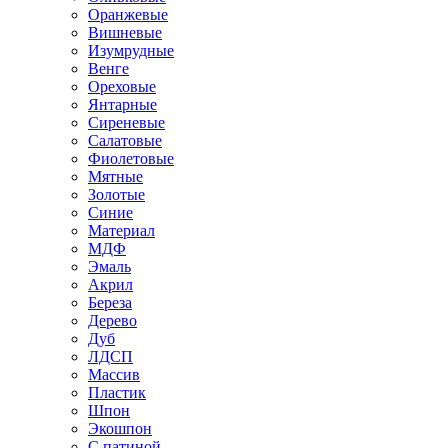
Оранжевые
Вишневые
Изумрудные
Венге
Ореховые
Янтарные
Сиреневые
Салатовые
Фиолетовые
Мятные
Золотые
Синие
Материал
МДФ
Эмаль
Акрил
Береза
Дерево
Дуб
ЛДСП
Массив
Пластик
Шпон
Экошпон
С патиной