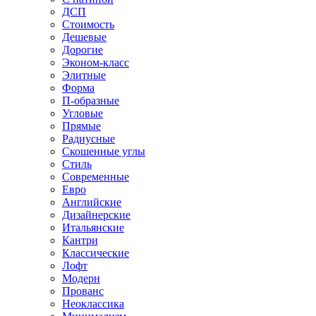
ДСП
Стоимость
Дешевые
Дорогие
Эконом-класс
Элитные
Форма
П-образные
Угловые
Прямые
Радиусные
Скошенные углы
Стиль
Современные
Евро
Английские
Дизайнерские
Итальянские
Кантри
Классические
Лофт
Модерн
Прованс
Неоклассика