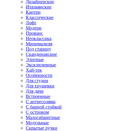
Дизайнерские
Итальянские
Кантри
Классические
Лофт
Модерн
Прованс
Неоклассика
Минимализм
Под старину
Скандинавские
Элитные
Эксклюзивные
Хай-тек
Особенности
Для студии
Для хрущевки
Для дачи
Встроенные
С антресолями
С барной стойкой
С островом
Малогабаритные
Модульные
Скрытые ручки