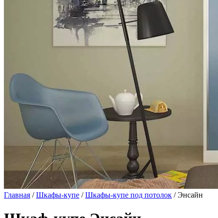
Главная
/
Шкафы-купе
/
Шкафы-купе под потолок
/ Энсайн