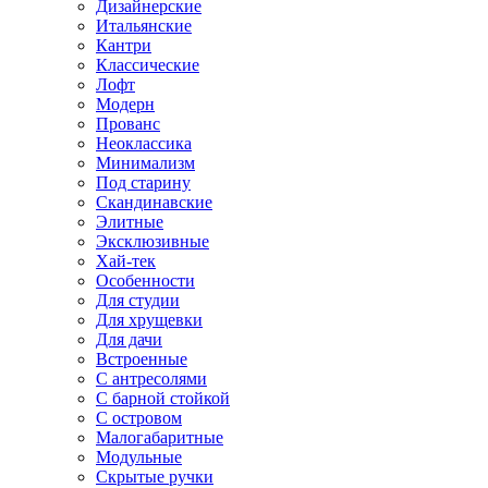
Дизайнерские
Итальянские
Кантри
Классические
Лофт
Модерн
Прованс
Неоклассика
Минимализм
Под старину
Скандинавские
Элитные
Эксклюзивные
Хай-тек
Особенности
Для студии
Для хрущевки
Для дачи
Встроенные
С антресолями
С барной стойкой
С островом
Малогабаритные
Модульные
Скрытые ручки