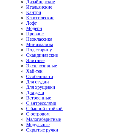
Дизайнерские
Итальянские
Кантри
Классические
Лофт
Модерн
Прованс
Неоклассика
Минимализм
Под старину
Скандинавские
Элитные
Эксклюзивные
Хай-тек
Особенности
Для студии
Для хрущевки
Для дачи
Встроенные
С антресолями
С барной стойкой
С островом
Малогабаритные
Модульные
Скрытые ручки