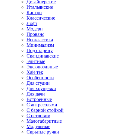
Дизайнерские
Итальянские
Кантри
Классические
Лофт
Модерн
Прованс
Неоклассика
Минимализм
Под старину
Скандинавские
Элитные
Эксклюзивные
Хай-тек
Особенности
Для студии
Для хрущевки
Для дачи
Встроенные
С антресолями
С барной стойкой
С островом
Малогабаритные
Модульные
Скрытые ручки