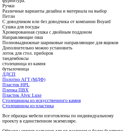
фурнитура.
Ручки
Различные варианты дизайна и материала на выбор
Петли
С доводчиком или без доводчика от компании Boyard
Сушка для посуды
Хромированная сушка с двойным поддоном
Направляющие пвш
Полновыдвижные шариковые направляющие для ящиков
Дополнительно можно установить
лоток для стол. приборов
тандембоксы
столешница из камня
бутылочница
ЛДСП
Полотно АГТ (МДФ)
Пластик HPL
Пленка ПВХ
Пластик Alvic Luxe
Столешницы из искусственного камня
Столешницы из пластика
Все образцы мебели изготовлены по индивидуальному
проекту в единственном экземпляре.
Образцы имеют названия для их различия и более быстрого