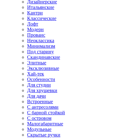
Дизайнерские
Итальянские
Кантри
Классические
Лофт
Модерн
Прованс
Неоклассика
Минимализм
Под старину
Скандинавские
Элитные
Эксклюзивные
Хай-тек
Особенности
Для студии
Для хрущевки
Для дачи
Встроенные
С антресолями
С барной стойкой
С островом
Малогабаритные
Модульные
Скрытые ручки