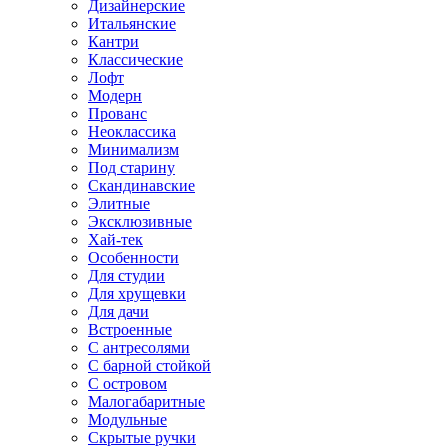
Дизайнерские
Итальянские
Кантри
Классические
Лофт
Модерн
Прованс
Неоклассика
Минимализм
Под старину
Скандинавские
Элитные
Эксклюзивные
Хай-тек
Особенности
Для студии
Для хрущевки
Для дачи
Встроенные
С антресолями
С барной стойкой
С островом
Малогабаритные
Модульные
Скрытые ручки