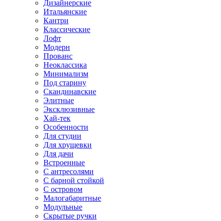
Дизайнерские
Итальянские
Кантри
Классические
Лофт
Модерн
Прованс
Неоклассика
Минимализм
Под старину
Скандинавские
Элитные
Эксклюзивные
Хай-тек
Особенности
Для студии
Для хрущевки
Для дачи
Встроенные
С антресолями
С барной стойкой
С островом
Малогабаритные
Модульные
Скрытые ручки