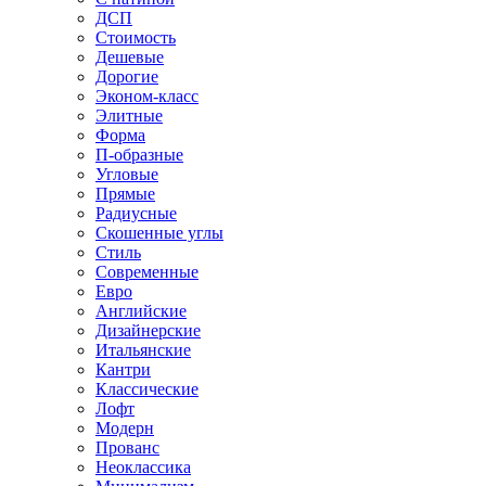
ДСП
Стоимость
Дешевые
Дорогие
Эконом-класс
Элитные
Форма
П-образные
Угловые
Прямые
Радиусные
Скошенные углы
Стиль
Современные
Евро
Английские
Дизайнерские
Итальянские
Кантри
Классические
Лофт
Модерн
Прованс
Неоклассика