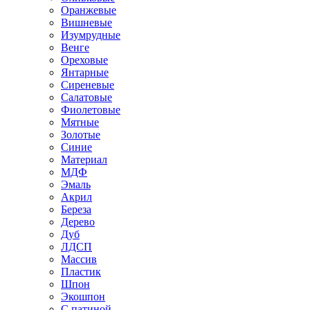
Оранжевые
Вишневые
Изумрудные
Венге
Ореховые
Янтарные
Сиреневые
Салатовые
Фиолетовые
Мятные
Золотые
Синие
Материал
МДФ
Эмаль
Акрил
Береза
Дерево
Дуб
ЛДСП
Массив
Пластик
Шпон
Экошпон
С патиной