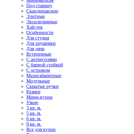
Минимализм
Под старину
Скандинавские
Элитные
Эксклюзивные
Хай-тек
Особенности
Для студии
Для хрущевки
Для дачи
Встроенные
С антресолями
С барной стойкой
С островом
Малогабаритные
Модульные
Скрытые ручки
Размер
Мини-кухни
Узкие
3 кв. м.
5 кв. м.
6 кв. м.
9 кв. м.
Все для кухни