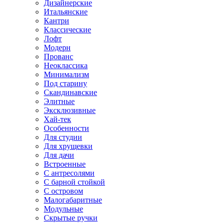
Дизайнерские
Итальянские
Кантри
Классические
Лофт
Модерн
Прованс
Неоклассика
Минимализм
Под старину
Скандинавские
Элитные
Эксклюзивные
Хай-тек
Особенности
Для студии
Для хрущевки
Для дачи
Встроенные
С антресолями
С барной стойкой
С островом
Малогабаритные
Модульные
Скрытые ручки