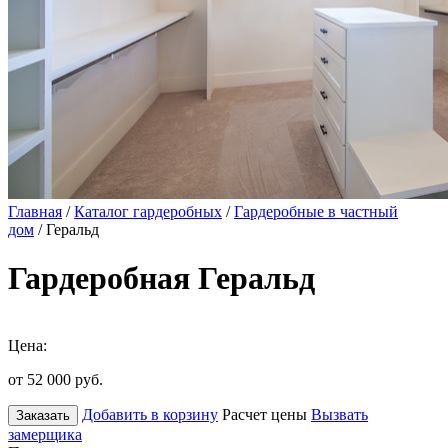
Главная
/
Каталог гардеробных
/
Гардеробные в частный
дом
/ Геральд
Гардеробная Геральд
Цена:
от 52 000
руб.
Добавить в корзину
Расчет цены
Вызвать
Заказать
замерщика