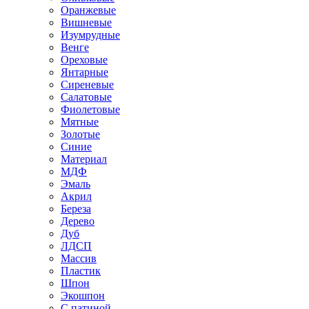
Оранжевые
Вишневые
Изумрудные
Венге
Ореховые
Янтарные
Сиреневые
Салатовые
Фиолетовые
Мятные
Золотые
Синие
Материал
МДФ
Эмаль
Акрил
Береза
Дерево
Дуб
ЛДСП
Массив
Пластик
Шпон
Экошпон
С патиной