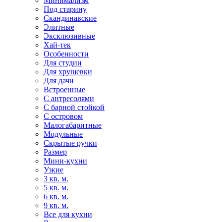
Минимализм
Под старину
Скандинавские
Элитные
Эксклюзивные
Хай-тек
Особенности
Для студии
Для хрущевки
Для дачи
Встроенные
С антресолями
С барной стойкой
С островом
Малогабаритные
Модульные
Скрытые ручки
Размер
Мини-кухни
Узкие
3 кв. м.
5 кв. м.
6 кв. м.
9 кв. м.
Все для кухни