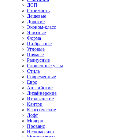
ДСП
Стоимость
Дешевые
Дорогие
Эконом-класс
Элитные
Форма
П-образные
Угловые
Прямые
Радиусные
Скошенные углы
Стиль
Современные
Евро
Английские
Дизайнерские
Итальянские
Кантри
Классические
Лофт
Модерн
Прованс
Неоклассика