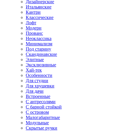
Дизайнерские
Итальянские
Кантри
Классические
Лофт
Модерн
Прованс
Неоклассика
Минимализм
Под старину
Скандинавские
Элитные
Эксклюзивные
Хай-тек
Особенности
Для студии
Для хрущевки
Для дачи
Встроенные
С антресолями
С барной стойкой
С островом
Малогабаритные
Модульные
Скрытые ручки