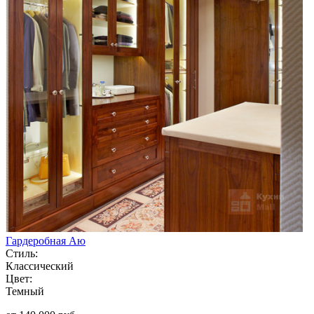
Гардеробная Аю
Стиль:
Классический
Цвет:
Темный