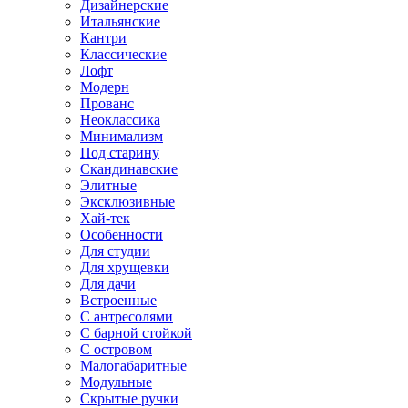
Дизайнерские
Итальянские
Кантри
Классические
Лофт
Модерн
Прованс
Неоклассика
Минимализм
Под старину
Скандинавские
Элитные
Эксклюзивные
Хай-тек
Особенности
Для студии
Для хрущевки
Для дачи
Встроенные
С антресолями
С барной стойкой
С островом
Малогабаритные
Модульные
Скрытые ручки