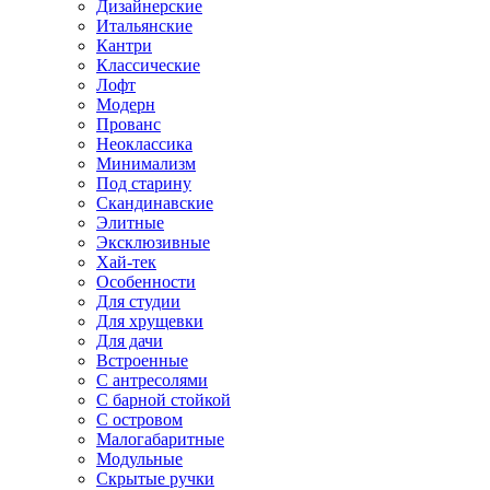
Дизайнерские
Итальянские
Кантри
Классические
Лофт
Модерн
Прованс
Неоклассика
Минимализм
Под старину
Скандинавские
Элитные
Эксклюзивные
Хай-тек
Особенности
Для студии
Для хрущевки
Для дачи
Встроенные
С антресолями
С барной стойкой
С островом
Малогабаритные
Модульные
Скрытые ручки