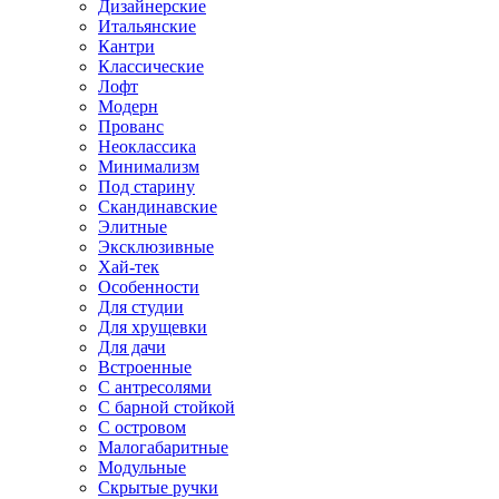
Дизайнерские
Итальянские
Кантри
Классические
Лофт
Модерн
Прованс
Неоклассика
Минимализм
Под старину
Скандинавские
Элитные
Эксклюзивные
Хай-тек
Особенности
Для студии
Для хрущевки
Для дачи
Встроенные
С антресолями
С барной стойкой
С островом
Малогабаритные
Модульные
Скрытые ручки