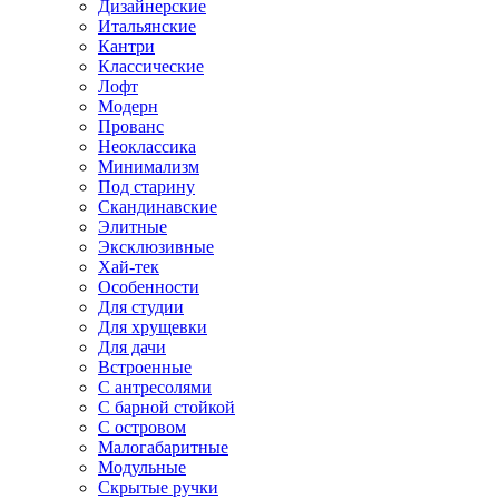
Дизайнерские
Итальянские
Кантри
Классические
Лофт
Модерн
Прованс
Неоклассика
Минимализм
Под старину
Скандинавские
Элитные
Эксклюзивные
Хай-тек
Особенности
Для студии
Для хрущевки
Для дачи
Встроенные
С антресолями
С барной стойкой
С островом
Малогабаритные
Модульные
Скрытые ручки