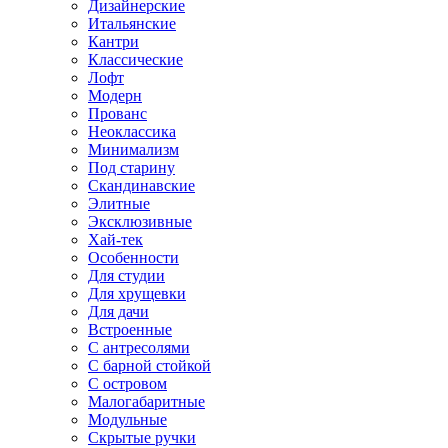
Дизайнерские
Итальянские
Кантри
Классические
Лофт
Модерн
Прованс
Неоклассика
Минимализм
Под старину
Скандинавские
Элитные
Эксклюзивные
Хай-тек
Особенности
Для студии
Для хрущевки
Для дачи
Встроенные
С антресолями
С барной стойкой
С островом
Малогабаритные
Модульные
Скрытые ручки