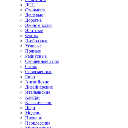
ДСП
Стоимость
Дешевые
Дорогие
Эконом-класс
Элитные
Форма
П-образные
Угловые
Прямые
Радиусные
Скошенные углы
Стиль
Современные
Евро
Английские
Дизайнерские
Итальянские
Кантри
Классические
Лофт
Модерн
Прованс
Неоклассика