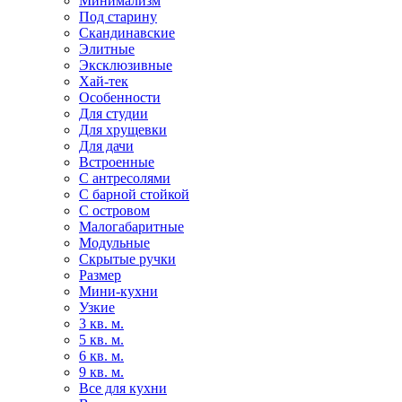
Минимализм
Под старину
Скандинавские
Элитные
Эксклюзивные
Хай-тек
Особенности
Для студии
Для хрущевки
Для дачи
Встроенные
С антресолями
С барной стойкой
С островом
Малогабаритные
Модульные
Скрытые ручки
Размер
Мини-кухни
Узкие
3 кв. м.
5 кв. м.
6 кв. м.
9 кв. м.
Все для кухни