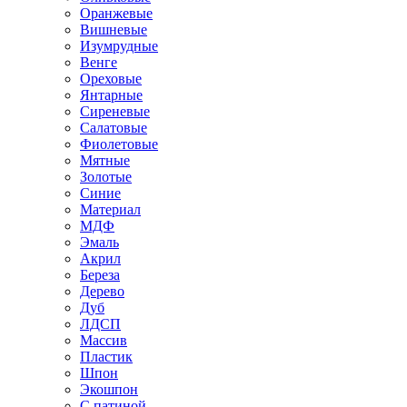
Оранжевые
Вишневые
Изумрудные
Венге
Ореховые
Янтарные
Сиреневые
Салатовые
Фиолетовые
Мятные
Золотые
Синие
Материал
МДФ
Эмаль
Акрил
Береза
Дерево
Дуб
ЛДСП
Массив
Пластик
Шпон
Экошпон
С патиной