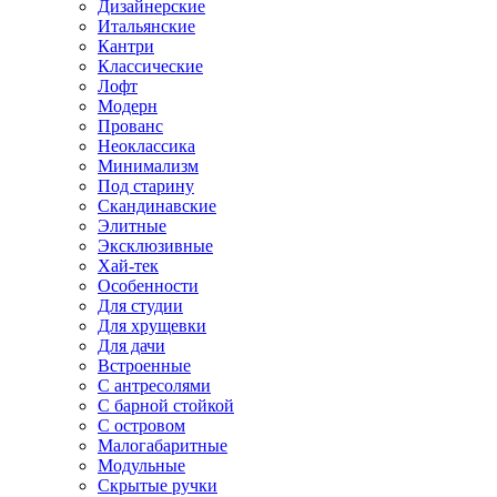
Дизайнерские
Итальянские
Кантри
Классические
Лофт
Модерн
Прованс
Неоклассика
Минимализм
Под старину
Скандинавские
Элитные
Эксклюзивные
Хай-тек
Особенности
Для студии
Для хрущевки
Для дачи
Встроенные
С антресолями
С барной стойкой
С островом
Малогабаритные
Модульные
Скрытые ручки