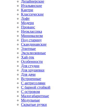
Дизайнерские
Итальянские
Кантри
Классические
Лофт
Модерн
Прованс
Неоклассика
Минимализм
Под старину
Скандинавские
Элитные
Эксклюзивные
Хай-тек
Особенности
Для студии
Для хрущевки
Для дачи
Встроенные
С антресолями
С барной стойкой
С островом
Малогабаритные
Модульные
Скрытые ручки