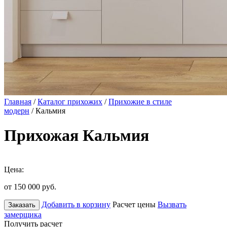
Главная
/
Каталог прихожих
/
Прихожие в стиле
модерн
/ Кальмия
Прихожая Кальмия
Цена:
от 150 000
руб.
Добавить в корзину
Расчет цены
Вызвать
Заказать
замерщика
Получить расчет