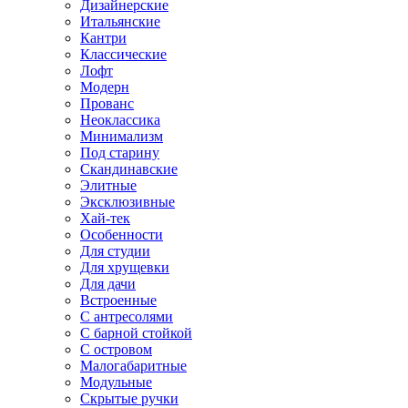
Дизайнерские
Итальянские
Кантри
Классические
Лофт
Модерн
Прованс
Неоклассика
Минимализм
Под старину
Скандинавские
Элитные
Эксклюзивные
Хай-тек
Особенности
Для студии
Для хрущевки
Для дачи
Встроенные
С антресолями
С барной стойкой
С островом
Малогабаритные
Модульные
Скрытые ручки