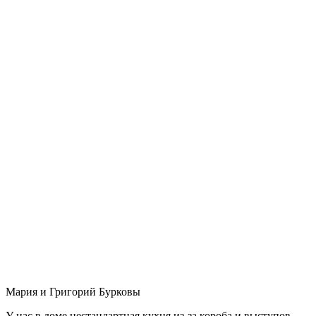
Мария и Григорий Бурковы
У нас в доме нестандартная кухня из-за короба и выступов,