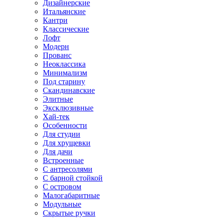
Дизайнерские
Итальянские
Кантри
Классические
Лофт
Модерн
Прованс
Неоклассика
Минимализм
Под старину
Скандинавские
Элитные
Эксклюзивные
Хай-тек
Особенности
Для студии
Для хрущевки
Для дачи
Встроенные
С антресолями
С барной стойкой
С островом
Малогабаритные
Модульные
Скрытые ручки