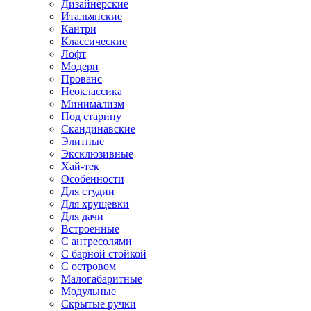
Дизайнерские
Итальянские
Кантри
Классические
Лофт
Модерн
Прованс
Неоклассика
Минимализм
Под старину
Скандинавские
Элитные
Эксклюзивные
Хай-тек
Особенности
Для студии
Для хрущевки
Для дачи
Встроенные
С антресолями
С барной стойкой
С островом
Малогабаритные
Модульные
Скрытые ручки