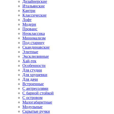
Дизайнерские
Итальянские
Кантри
Классические
Лофт
Модерн
Прованс
Неоклассика
Минимализм
Под старину
Скандинавские
Элитные
Эксклюзивные
Хай-тек
Особенности
Для студии
Для хрущевки
Для дачи
Встроенные
С антресолями
С барной стойкой
С островом
Малогабаритные
Модульные
Скрытые ручки