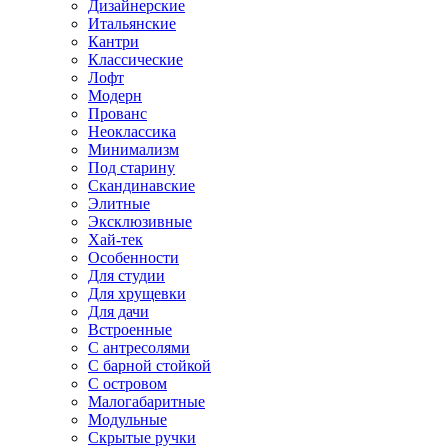
Дизайнерские
Итальянские
Кантри
Классические
Лофт
Модерн
Прованс
Неоклассика
Минимализм
Под старину
Скандинавские
Элитные
Эксклюзивные
Хай-тек
Особенности
Для студии
Для хрущевки
Для дачи
Встроенные
С антресолями
С барной стойкой
С островом
Малогабаритные
Модульные
Скрытые ручки