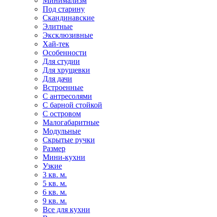
Минимализм
Под старину
Скандинавские
Элитные
Эксклюзивные
Хай-тек
Особенности
Для студии
Для хрущевки
Для дачи
Встроенные
С антресолями
С барной стойкой
С островом
Малогабаритные
Модульные
Скрытые ручки
Размер
Мини-кухни
Узкие
3 кв. м.
5 кв. м.
6 кв. м.
9 кв. м.
Все для кухни