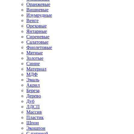
Оранжевые
Вишневые
Изумрудные
Венге
Ореховые
Янтарные
Сиреневые
Салатовые
Фиолетовые
Мятные
Золотые
Синие
Материал
МДФ
Эмаль
Акрил
Береза
Дерево
Дуб
ЛДСП
Массив
Пластик
Шпон
Экошпон
С патиной