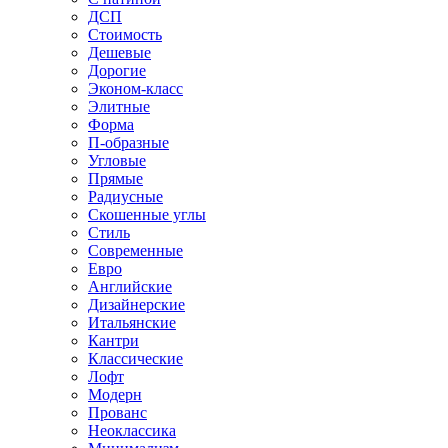
ДСП
Стоимость
Дешевые
Дорогие
Эконом-класс
Элитные
Форма
П-образные
Угловые
Прямые
Радиусные
Скошенные углы
Стиль
Современные
Евро
Английские
Дизайнерские
Итальянские
Кантри
Классические
Лофт
Модерн
Прованс
Неоклассика