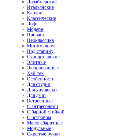
Дизайнерские
Итальянские
Кантри
Классические
Лофт
Модерн
Прованс
Неоклассика
Минимализм
Под старину
Скандинавские
Элитные
Эксклюзивные
Хай-тек
Особенности
Для студии
Для хрущевки
Для дачи
Встроенные
С антресолями
С барной стойкой
С островом
Малогабаритные
Модульные
Скрытые ручки