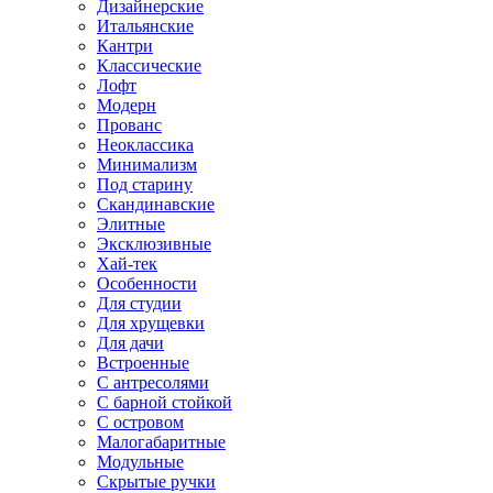
Дизайнерские
Итальянские
Кантри
Классические
Лофт
Модерн
Прованс
Неоклассика
Минимализм
Под старину
Скандинавские
Элитные
Эксклюзивные
Хай-тек
Особенности
Для студии
Для хрущевки
Для дачи
Встроенные
С антресолями
С барной стойкой
С островом
Малогабаритные
Модульные
Скрытые ручки