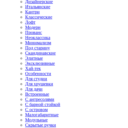
Дизайнерские
Итальянские
Кантри
Классические
Лофт
Модерн
Прованс
Неоклассика
Минимализм
Под старину
Скандинавские
Элитные
Эксклюзивные
Хай-тек
Особенности
Для студии
Для хрущевки
Для дачи
Встроенные
С антресолями
С барной стойкой
С островом
Малогабаритные
Модульные
Скрытые ручки