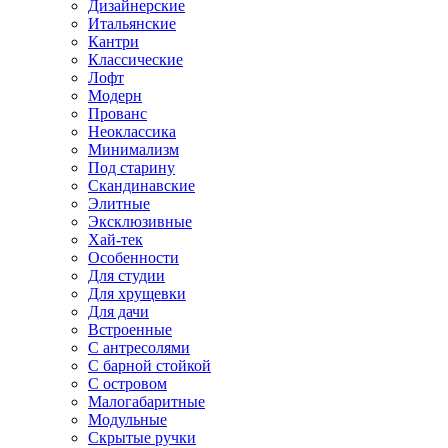
Дизайнерские
Итальянские
Кантри
Классические
Лофт
Модерн
Прованс
Неоклассика
Минимализм
Под старину
Скандинавские
Элитные
Эксклюзивные
Хай-тек
Особенности
Для студии
Для хрущевки
Для дачи
Встроенные
С антресолями
С барной стойкой
С островом
Малогабаритные
Модульные
Скрытые ручки