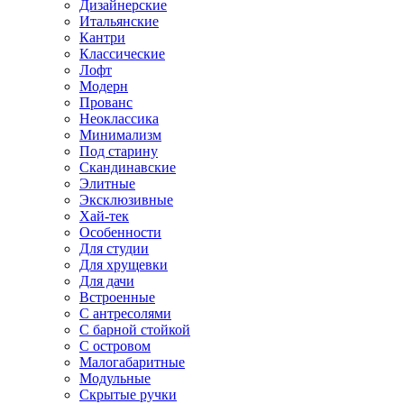
Дизайнерские
Итальянские
Кантри
Классические
Лофт
Модерн
Прованс
Неоклассика
Минимализм
Под старину
Скандинавские
Элитные
Эксклюзивные
Хай-тек
Особенности
Для студии
Для хрущевки
Для дачи
Встроенные
С антресолями
С барной стойкой
С островом
Малогабаритные
Модульные
Скрытые ручки