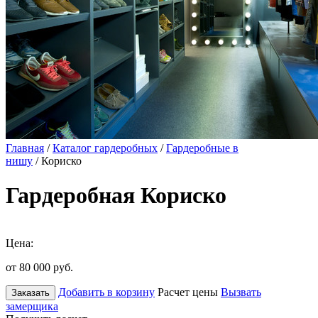
Главная
/
Каталог гардеробных
/
Гардеробные в
нишу
/ Кориско
Гардеробная Кориско
Цена:
от 80 000
руб.
Добавить в корзину
Расчет цены
Вызвать
Заказать
замерщика