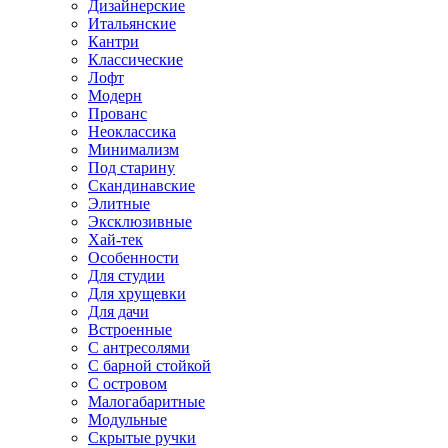
Дизайнерские
Итальянские
Кантри
Классические
Лофт
Модерн
Прованс
Неоклассика
Минимализм
Под старину
Скандинавские
Элитные
Эксклюзивные
Хай-тек
Особенности
Для студии
Для хрущевки
Для дачи
Встроенные
С антресолями
С барной стойкой
С островом
Малогабаритные
Модульные
Скрытые ручки