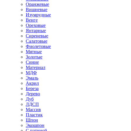
Оранжевые
Вишневые
Изумрудные
Венге
Ореховые
Янтарные
Сиреневые
Салатовые
Фиолетовые
Мятные
Золотые
Синие
Материал
МДФ
Эмаль
Акрил
Береза
Дерево
Дуб
ЛДСП
Массив
Пластик
Шпон
Экошпон
С патиной