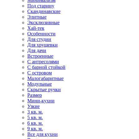
Минимализм
Под старину
Скандинавские
Элитные
Эксклюзивные
Хай-тек
Особенности
Для студии
Для хрущевки
Для дачи
Встроенные
С антресолями
С барной стойкой
С островом
Малогабаритные
Модульные
Скрытые ручки
Размер
Мини-кухни
Узкие
3 кв. м.
5 кв. м.
6 кв. м.
9 кв. м.
Все для кухни