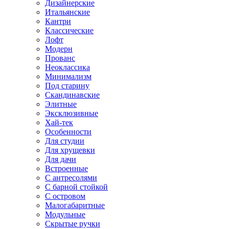
Дизайнерские
Итальянские
Кантри
Классические
Лофт
Модерн
Прованс
Неоклассика
Минимализм
Под старину
Скандинавские
Элитные
Эксклюзивные
Хай-тек
Особенности
Для студии
Для хрущевки
Для дачи
Встроенные
С антресолями
С барной стойкой
С островом
Малогабаритные
Модульные
Скрытые ручки