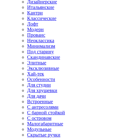
Дизайнерские
Итальянские
Кантри
Классические
Лофт
Модерн
Прованс
Неоклассика
Минимализм
Под старину
Скандинавские
Элитные
Эксклюзивные
Хай-тек
Особенности
Для студии
Для хрущевки
Для дачи
Встроенные
С антресолями
С барной стойкой
С островом
Малогабаритные
Модульные
Скрытые ручки