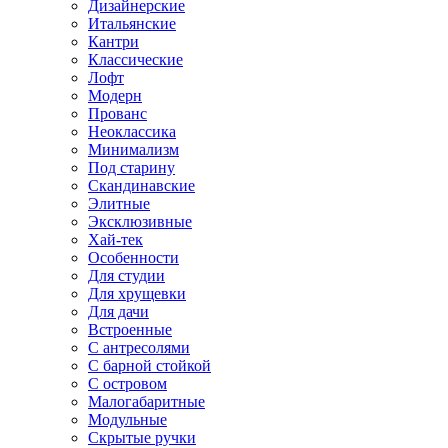
Дизайнерские
Итальянские
Кантри
Классические
Лофт
Модерн
Прованс
Неоклассика
Минимализм
Под старину
Скандинавские
Элитные
Эксклюзивные
Хай-тек
Особенности
Для студии
Для хрущевки
Для дачи
Встроенные
С антресолями
С барной стойкой
С островом
Малогабаритные
Модульные
Скрытые ручки