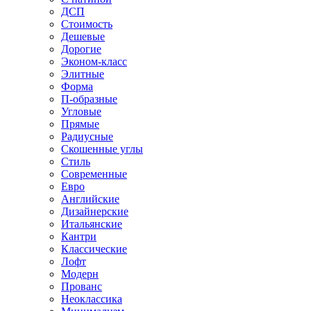
ДСП
Стоимость
Дешевые
Дорогие
Эконом-класс
Элитные
Форма
П-образные
Угловые
Прямые
Радиусные
Скошенные углы
Стиль
Современные
Евро
Английские
Дизайнерские
Итальянские
Кантри
Классические
Лофт
Модерн
Прованс
Неоклассика