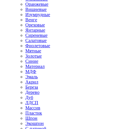
Оранжевые
Вишневые
Изумрудные
Венге
Ореховые
Янтарные
Сиреневые
Салатовые
Фиолетовые
Мятные
Золотые
Синие
Материал
МДФ
Эмаль
Акрил
Береза
Дерево
Дуб
ЛДСП
Массив
Пластик
Шпон
Экошпон
С патиной