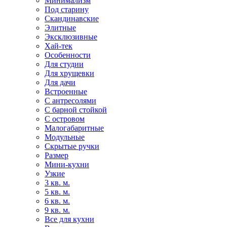
Минимализм
Под старину
Скандинавские
Элитные
Эксклюзивные
Хай-тек
Особенности
Для студии
Для хрущевки
Для дачи
Встроенные
С антресолями
С барной стойкой
С островом
Малогабаритные
Модульные
Скрытые ручки
Размер
Мини-кухни
Узкие
3 кв. м.
5 кв. м.
6 кв. м.
9 кв. м.
Все для кухни