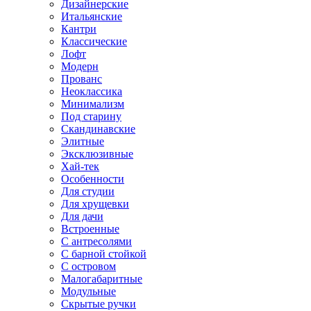
Дизайнерские
Итальянские
Кантри
Классические
Лофт
Модерн
Прованс
Неоклассика
Минимализм
Под старину
Скандинавские
Элитные
Эксклюзивные
Хай-тек
Особенности
Для студии
Для хрущевки
Для дачи
Встроенные
С антресолями
С барной стойкой
С островом
Малогабаритные
Модульные
Скрытые ручки