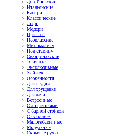
Дизайнерские
Итальянские
Кантри
Классические
Лофт
Модерн
Прованс
Неоклассика
Минимализм
Под старину
Скандинавские
Элитные
Эксклюзивные
Хай-тек
Особенности
Для студии
Для хрущевки
Для дачи
Встроенные
С антресолями
С барной стойкой
С островом
Малогабаритные
Модульные
Скрытые ручки